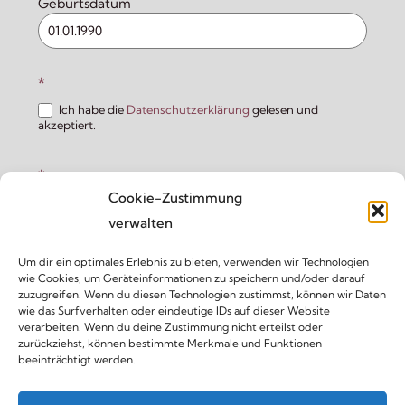
Geburtsdatum
*
Ich habe die
Datenschutzerklärung
gelesen und
akzeptiert.
*
Cookie-Zustimmung
Als Mitglied bin ich bereit, einen (selbstgewählten)
Mitgliedsbeitrag zu leisten.
verwalten
Um dir ein optimales Erlebnis zu bieten, verwenden wir Technologien
*
wie Cookies, um Geräteinformationen zu speichern und/oder darauf
zuzugreifen. Wenn du diesen Technologien zustimmst, können wir Daten
Ich bin einverstanden, dass mich der Verein kontaktiert.
wie das Surfverhalten oder eindeutige IDs auf dieser Website
verarbeiten. Wenn du deine Zustimmung nicht erteilst oder
zurückziehst, können bestimmte Merkmale und Funktionen
Jetzt absenden
beeinträchtigt werden.