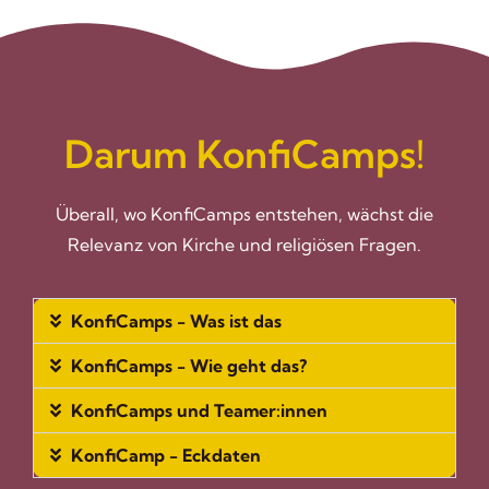
Darum KonfiCamps!
Überall, wo KonfiCamps entstehen, wächst die
Relevanz von Kirche und religiösen Fragen.
KonfiCamps - Was ist das
KonfiCamps - Wie geht das?​
KonfiCamps und Teamer:innen
KonfiCamp - Eckdaten