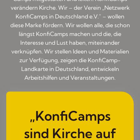
verändern Kirche. Wir – der Verein „Netzwerk
KonfiCamps in Deutschland e.V.” – wollen
diese Marke fördern. Wir wollen alle, die schon
längst KonfiCamps machen und die, die
Interesse und Lust haben, miteinander
verknüpfen. Wir stellen Ideen und Materialien
zur Verfügung, zeigen die KonfiCamp-
Landkarte in Deutschland, entwickeln
Arbeitshilfen und Veranstaltungen.
„KonfiCamps
sind Kirche auf