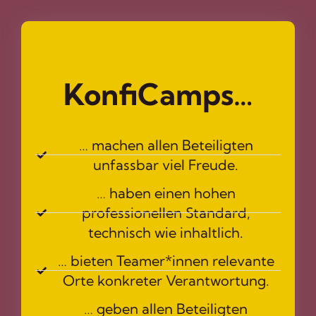
KonfiCamps…
… machen allen Beteiligten
unfassbar viel Freude.
… haben einen hohen
professionellen Standard,
technisch wie inhaltlich.
… bieten Teamer*innen relevante
Orte konkreter Verantwortung.
… geben allen Beteiligten